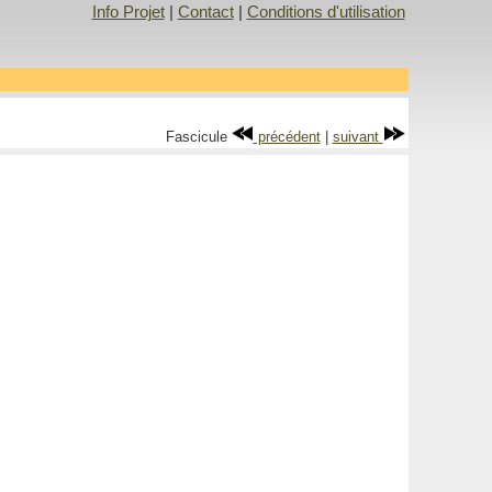
Info Projet
|
Contact
|
Conditions d'utilisation
Fascicule
précédent
|
suivant