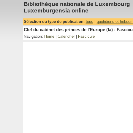
Bibliothèque nationale de Luxembourg
Luxemburgensia online
Sélection du type de publication:
tous
|
quotidiens et hebdo
Clef du cabinet des princes de l'Europe (la) : Fascicu
Navigation:
Home
|
Calendrier
|
Fascicule