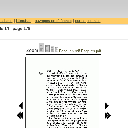
madaires
|
littérature
|
ouvrages de référence
|
cartes postales
le 14 - page 178
Zoom
Fasc. en pdf
Page en pdf