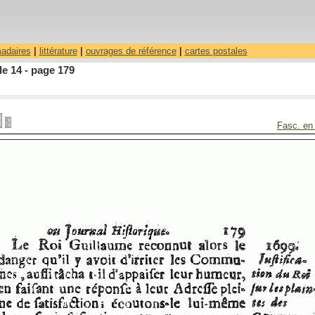
madaires
|
littérature
|
ouvrages de référence
|
cartes postales
le 14 - page 179
Fasc. en