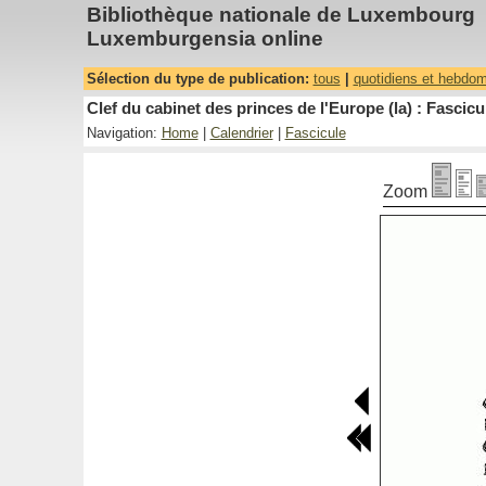
Bibliothèque nationale de Luxembourg
Luxemburgensia online
Sélection du type de publication:
tous
|
quotidiens et hebdo
Clef du cabinet des princes de l'Europe (la) : Fascicu
Navigation:
Home
|
Calendrier
|
Fascicule
Zoom