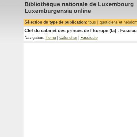
Bibliothèque nationale de Luxembourg
Luxemburgensia online
Sélection du type de publication:
tous
|
quotidiens et hebdo
Clef du cabinet des princes de l'Europe (la) : Fascicu
Navigation:
Home
|
Calendrier
|
Fascicule