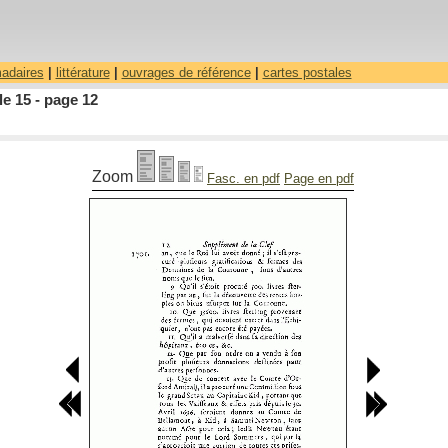
madaires
|
littérature
|
ouvrages de référence
|
cartes postales
le 15 - page 12
Zoom
Fasc. en pdf
Page en pdf