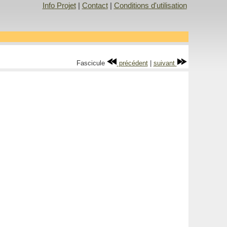
Info Projet
|
Contact
|
Conditions d'utilisation
Fascicule
précédent
|
suivant