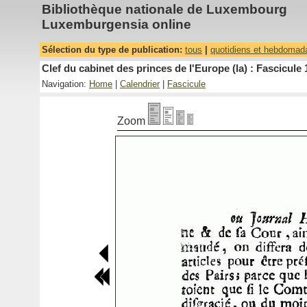
Bibliothèque nationale de Luxembourg
Luxemburgensia online
Sélection du type de publication:
tous
|
quotidiens et hebdomad
Clef du cabinet des princes de l'Europe (la) : Fascicule 
Navigation:
Home
|
Calendrier
|
Fascicule
Zoom