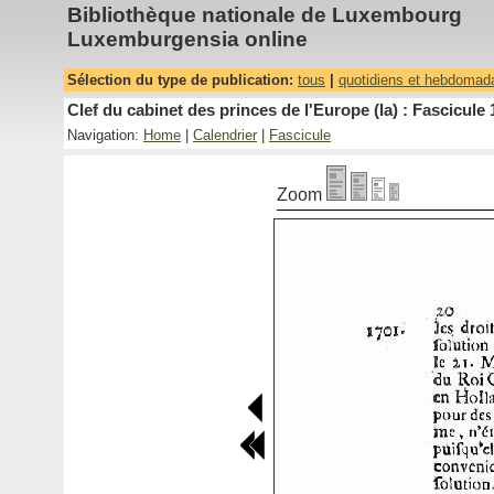
Bibliothèque nationale de Luxembourg
Luxemburgensia online
Sélection du type de publication:
tous
|
quotidiens et hebdomad
Clef du cabinet des princes de l'Europe (la) : Fascicule 
Navigation:
Home
|
Calendrier
|
Fascicule
Zoom