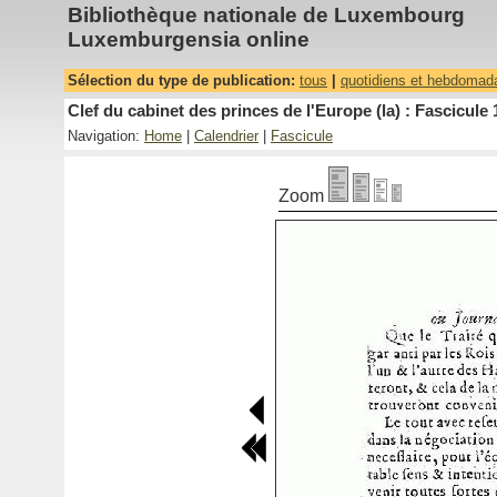
Bibliothèque nationale de Luxembourg
Luxemburgensia online
Sélection du type de publication:
tous
|
quotidiens et hebdomad
Clef du cabinet des princes de l'Europe (la) : Fascicule 
Navigation:
Home
|
Calendrier
|
Fascicule
Zoom