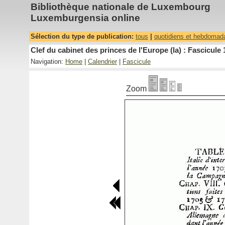
Bibliothèque nationale de Luxembourg
Luxemburgensia online
Sélection du type de publication:
tous
|
quotidiens et hebdomad
Clef du cabinet des princes de l'Europe (la) : Fascicule 
Navigation:
Home
|
Calendrier
|
Fascicule
Zoom