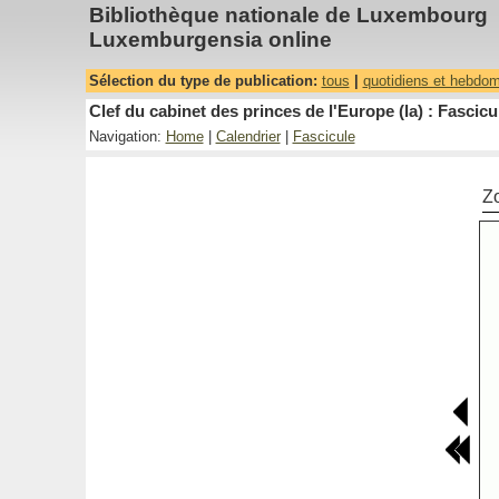
Bibliothèque nationale de Luxembourg
Luxemburgensia online
Sélection du type de publication:
tous
|
quotidiens et hebdo
Clef du cabinet des princes de l'Europe (la) : Fascicu
Navigation:
Home
|
Calendrier
|
Fascicule
Z