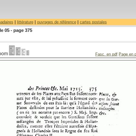
madaires
|
littérature
|
ouvrages de référence
|
cartes postales
le 05 - page 375
oom
Fasc. en pdf
Page en 