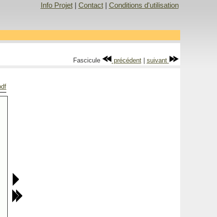
Info Projet
|
Contact
|
Conditions d'utilisation
Fascicule
précédent
|
suivant
pdf