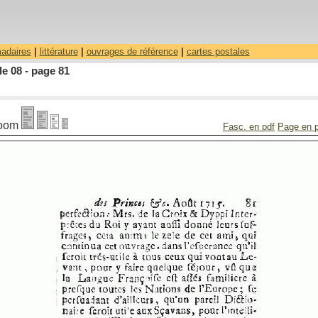
madaires
|
littérature
|
ouvrages de référence
|
cartes postales
le 08 - page 81
oom
Fasc. en pdf
Page en 