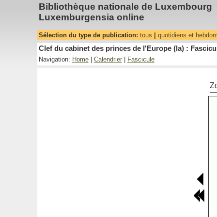
Bibliothèque nationale de Luxembourg
Luxemburgensia online
Sélection du type de publication:
tous
|
quotidiens et hebdo
Clef du cabinet des princes de l'Europe (la) : Fascicu
Navigation:
Home
|
Calendrier
|
Fascicule
Z