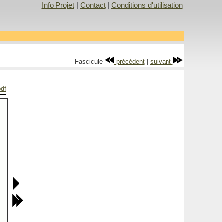
Info Projet
|
Contact
|
Conditions d'utilisation
Fascicule
précédent
|
suivant
pdf