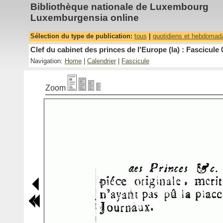
Bibliothèque nationale de Luxembourg
Luxemburgensia online
Sélection du type de publication:
tous
|
quotidiens et hebdomad
Clef du cabinet des princes de l'Europe (la) : Fascicule 
Navigation:
Home
|
Calendrier
|
Fascicule
Zoom