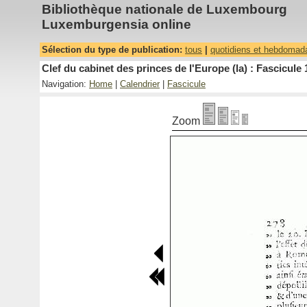
Bibliothèque nationale de Luxembourg
Luxemburgensia online
Sélection du type de publication:
tous
|
quotidiens et hebdomad
Clef du cabinet des princes de l'Europe (la) : Fascicule 
Navigation:
Home
|
Calendrier
|
Fascicule
Zoom