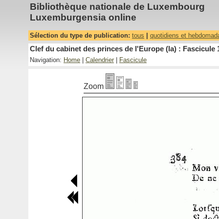
Bibliothèque nationale de Luxembourg
Luxemburgensia online
Sélection du type de publication:
tous
|
quotidiens et hebdomad
Clef du cabinet des princes de l'Europe (la) : Fascicule 
Navigation:
Home
|
Calendrier
|
Fascicule
Zoom