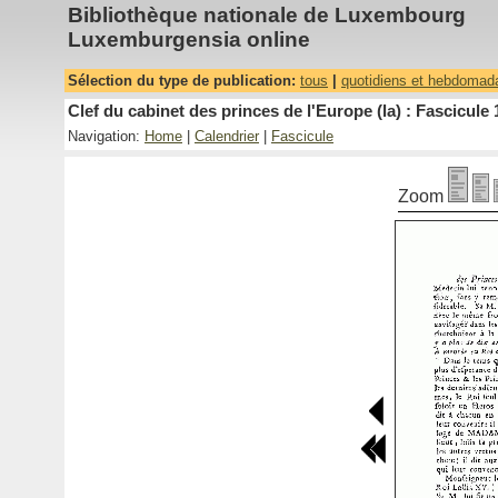
Bibliothèque nationale de Luxembourg
Luxemburgensia online
Sélection du type de publication:
tous
|
quotidiens et hebdomad
Clef du cabinet des princes de l'Europe (la) : Fascicule 
Navigation:
Home
|
Calendrier
|
Fascicule
Zoom