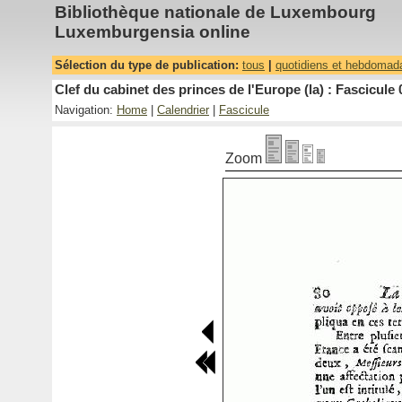
Bibliothèque nationale de Luxembourg
Luxemburgensia online
Sélection du type de publication:
tous
|
quotidiens et hebdomad
Clef du cabinet des princes de l'Europe (la) : Fascicule 
Navigation:
Home
|
Calendrier
|
Fascicule
Zoom