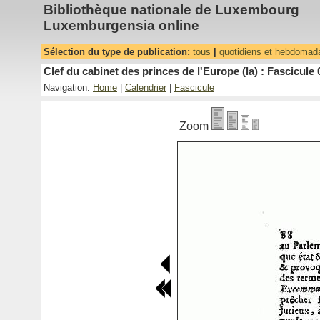
Bibliothèque nationale de Luxembourg
Luxemburgensia online
Sélection du type de publication:
tous
|
quotidiens et hebdomad
Clef du cabinet des princes de l'Europe (la) : Fascicule 
Navigation:
Home
|
Calendrier
|
Fascicule
Zoom