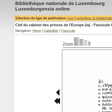
Bibliothèque nationale de Luxembourg
Luxemburgensia online
Sélection du type de publication:
tous
|
quotidiens et hebdomad
Clef du cabinet des princes de l'Europe (la) : Fascicule 
Navigation:
Home
|
Calendrier
|
Fascicule
Zoom