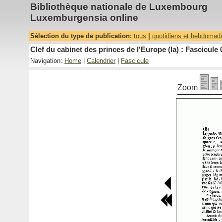
Bibliothèque nationale de Luxembourg
Luxemburgensia online
Sélection du type de publication:
tous
|
quotidiens et hebdomad
Clef du cabinet des princes de l'Europe (la) : Fascicule 
Navigation:
Home
|
Calendrier
|
Fascicule
Zoom