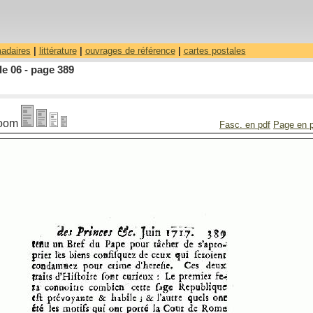
madaires
|
littérature
|
ouvrages de référence
|
cartes postales
le 06 - page 389
oom
Fasc. en pdf
Page en 