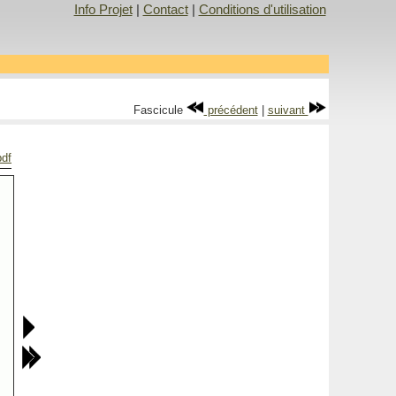
Info Projet
|
Contact
|
Conditions d'utilisation
Fascicule
précédent
|
suivant
pdf