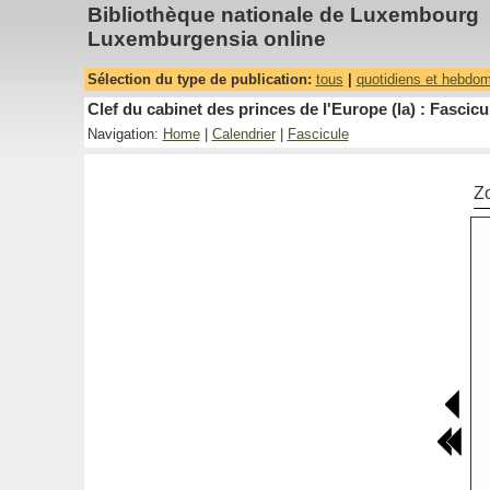
Bibliothèque nationale de Luxembourg
Luxemburgensia online
Sélection du type de publication:
tous
|
quotidiens et hebdo
Clef du cabinet des princes de l'Europe (la) : Fascicu
Navigation:
Home
|
Calendrier
|
Fascicule
Z