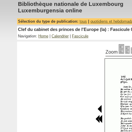
Bibliothèque nationale de Luxembourg
Luxemburgensia online
Sélection du type de publication:
tous
|
quotidiens et hebdomad
Clef du cabinet des princes de l'Europe (la) : Fascicule 
Navigation:
Home
|
Calendrier
|
Fascicule
Zoom