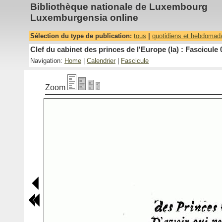
Bibliothèque nationale de Luxembourg
Luxemburgensia online
Sélection du type de publication:
tous
|
quotidiens et hebdomad
Clef du cabinet des princes de l'Europe (la) : Fascicule 
Navigation:
Home
|
Calendrier
|
Fascicule
Zoom