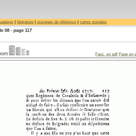
madaires
|
littérature
|
ouvrages de référence
|
cartes postales
le 08 - page 117
oom
Fasc. en pdf
Page en 