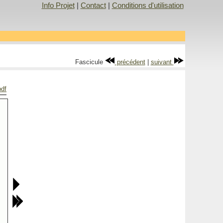
Info Projet
|
Contact
|
Conditions d'utilisation
Fascicule
précédent
|
suivant
pdf