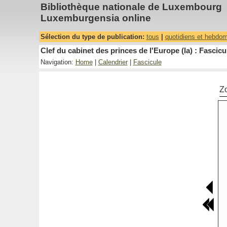
Bibliothèque nationale de Luxembourg
Luxemburgensia online
Sélection du type de publication:
tous
|
quotidiens et hebdo
Clef du cabinet des princes de l'Europe (la) : Fascicu
Navigation:
Home
|
Calendrier
|
Fascicule
Z