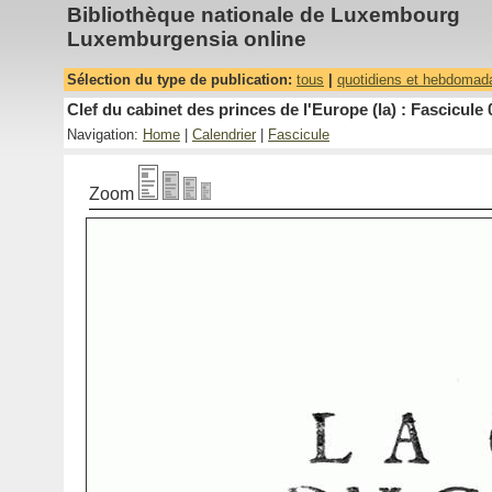
Bibliothèque nationale de Luxembourg
Luxemburgensia online
Sélection du type de publication:
tous
|
quotidiens et hebdomad
Clef du cabinet des princes de l'Europe (la) : Fascicule 
Navigation:
Home
|
Calendrier
|
Fascicule
Zoom