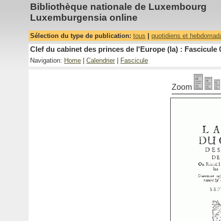
Bibliothèque nationale de Luxembourg
Luxemburgensia online
Sélection du type de publication:
tous
|
quotidiens et hebdomad
Clef du cabinet des princes de l'Europe (la) : Fascicule 
Navigation:
Home
|
Calendrier
|
Fascicule
Zoom