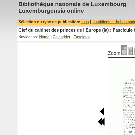
Bibliothèque nationale de Luxembourg
Luxemburgensia online
Sélection du type de publication:
tous
|
quotidiens et hebdomad
Clef du cabinet des princes de l'Europe (la) : Fascicule 
Navigation:
Home
|
Calendrier
|
Fascicule
Zoom