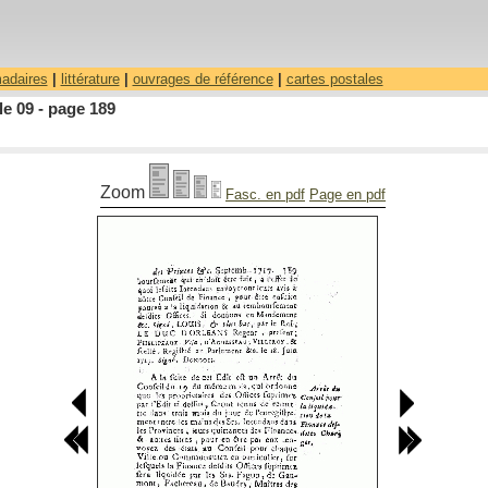
madaires
|
littérature
|
ouvrages de référence
|
cartes postales
le 09 - page 189
Zoom
Fasc. en pdf
Page en pdf