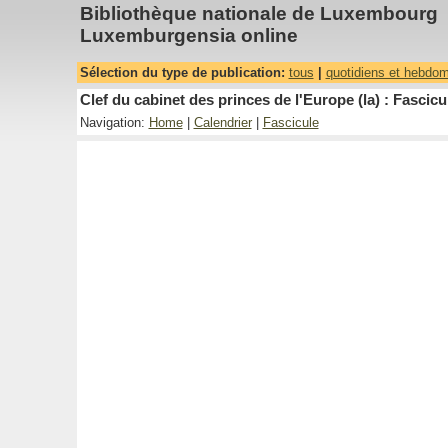
Bibliothèque nationale de Luxembourg
Luxemburgensia online
Sélection du type de publication:
tous
|
quotidiens et hebdo
Clef du cabinet des princes de l'Europe (la) : Fascicu
Navigation:
Home
|
Calendrier
|
Fascicule