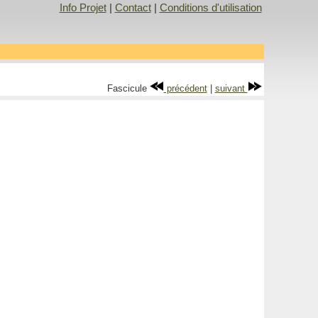
Info Projet
|
Contact
|
Conditions d'utilisation
Fascicule
précédent
|
suivant