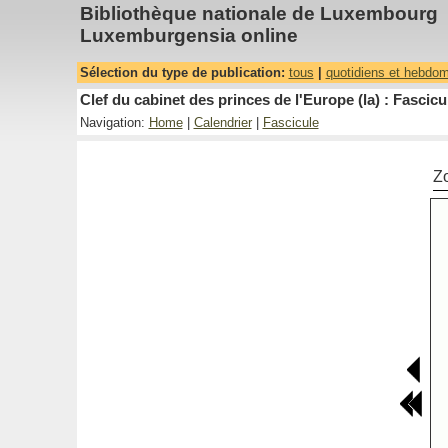
Bibliothèque nationale de Luxembourg
Luxemburgensia online
Sélection du type de publication:
tous
|
quotidiens et hebdo
Clef du cabinet des princes de l'Europe (la) : Fascicu
Navigation:
Home
|
Calendrier
|
Fascicule
Z