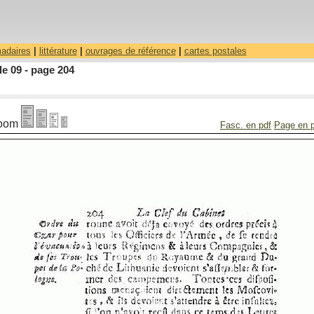
madaires
|
littérature
|
ouvrages de référence
|
cartes postales
le 09 - page 204
oom
Fasc. en pdf
Page en 