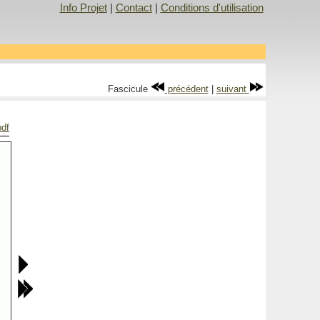
Info Projet
|
Contact
|
Conditions d'utilisation
Fascicule
précédent
|
suivant
pdf