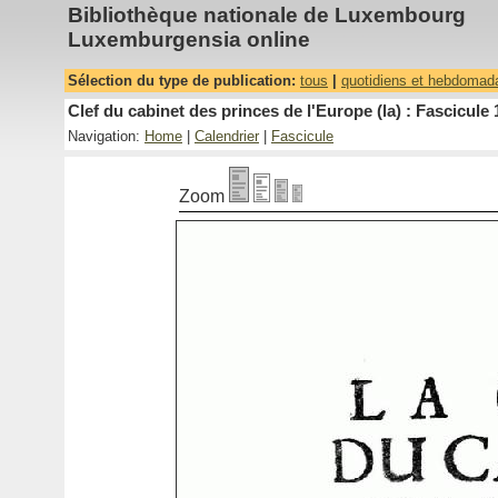
Bibliothèque nationale de Luxembourg
Luxemburgensia online
Sélection du type de publication:
tous
|
quotidiens et hebdomad
Clef du cabinet des princes de l'Europe (la) : Fascicule 
Navigation:
Home
|
Calendrier
|
Fascicule
Zoom