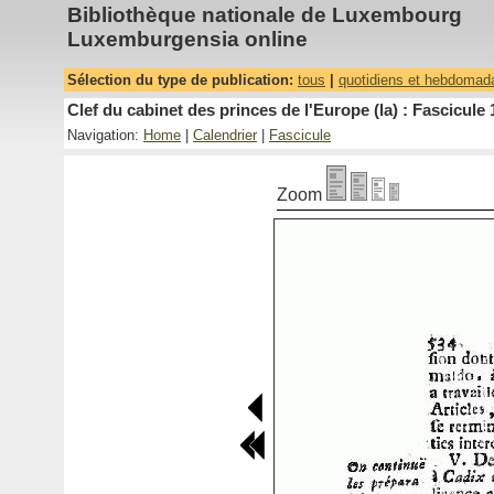
Bibliothèque nationale de Luxembourg
Luxemburgensia online
Sélection du type de publication:
tous
|
quotidiens et hebdomad
Clef du cabinet des princes de l'Europe (la) : Fascicule 
Navigation:
Home
|
Calendrier
|
Fascicule
Zoom