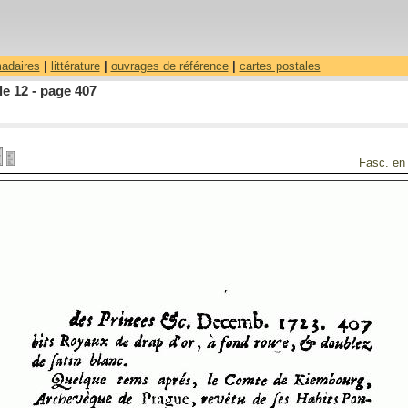
madaires
|
littérature
|
ouvrages de référence
|
cartes postales
le 12 - page 407
Fasc. en