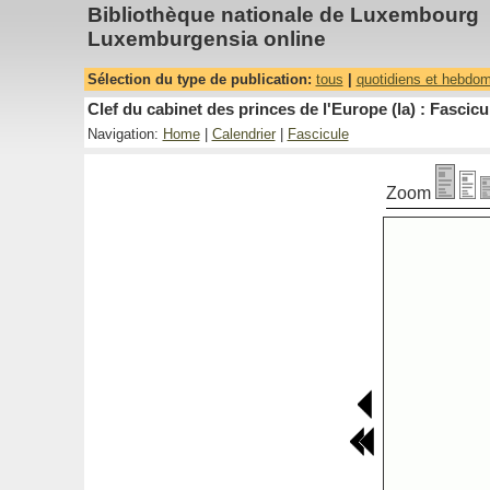
Bibliothèque nationale de Luxembourg
Luxemburgensia online
Sélection du type de publication:
tous
|
quotidiens et hebdo
Clef du cabinet des princes de l'Europe (la) : Fascicu
Navigation:
Home
|
Calendrier
|
Fascicule
Zoom