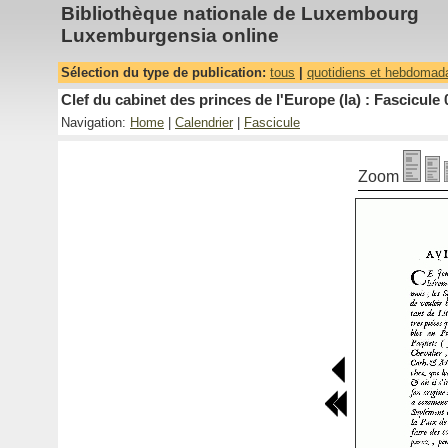
Bibliothèque nationale de Luxembourg
Luxemburgensia online
Sélection du type de publication:
tous
|
quotidiens et hebdomad
Clef du cabinet des princes de l'Europe (la) : Fascicule 
Navigation:
Home
|
Calendrier
|
Fascicule
Zoom