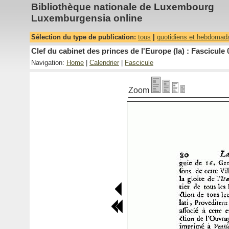
Bibliothèque nationale de Luxembourg
Luxemburgensia online
Sélection du type de publication:
tous
|
quotidiens et hebdomad
Clef du cabinet des princes de l'Europe (la) : Fascicule 
Navigation:
Home
|
Calendrier
|
Fascicule
Zoom