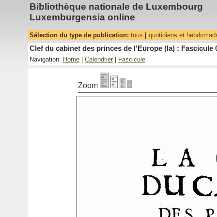
Bibliothèque nationale de Luxembourg
Luxemburgensia online
Sélection du type de publication:
tous
|
quotidiens et hebdomad
Clef du cabinet des princes de l'Europe (la) : Fascicule 
Navigation:
Home
|
Calendrier
|
Fascicule
Zoom