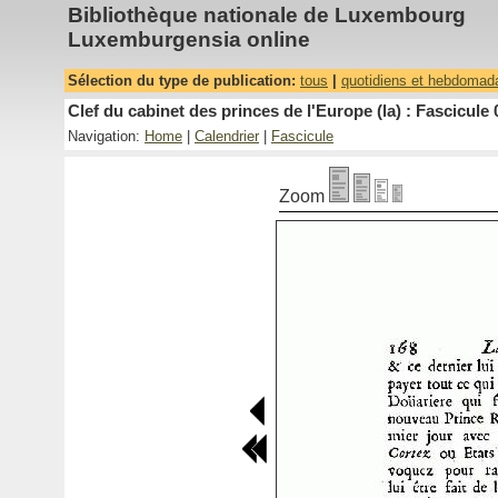
Bibliothèque nationale de Luxembourg
Luxemburgensia online
Sélection du type de publication:
tous
|
quotidiens et hebdomad
Clef du cabinet des princes de l'Europe (la) : Fascicule 
Navigation:
Home
|
Calendrier
|
Fascicule
Zoom