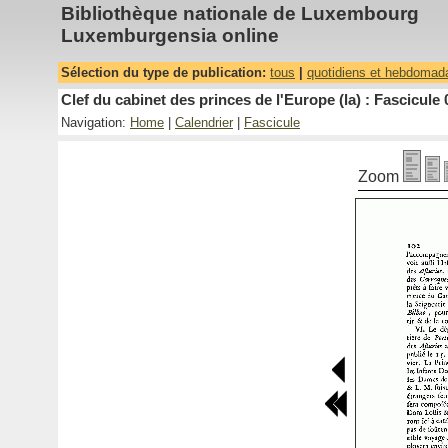
Bibliothèque nationale de Luxembourg
Luxemburgensia online
Sélection du type de publication:
tous
|
quotidiens et hebdomad
Clef du cabinet des princes de l'Europe (la) : Fascicule 
Navigation:
Home
|
Calendrier
|
Fascicule
Zoom