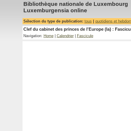
Bibliothèque nationale de Luxembourg
Luxemburgensia online
Sélection du type de publication:
tous
|
quotidiens et hebdo
Clef du cabinet des princes de l'Europe (la) : Fascicu
Navigation:
Home
|
Calendrier
|
Fascicule