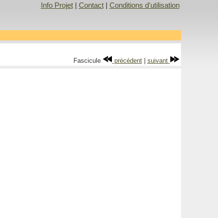
Info Projet
|
Contact
|
Conditions d'utilisation
Fascicule
précédent
|
suivant