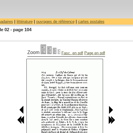
madaires
|
littérature
|
ouvrages de référence
|
cartes postales
le 02 - page 104
Zoom
Fasc. en pdf
Page en pdf