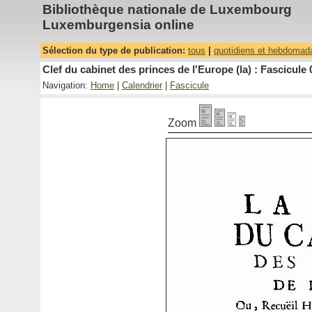
Bibliothèque nationale de Luxembourg
Luxemburgensia online
Sélection du type de publication:
tous
|
quotidiens et hebdomad
Clef du cabinet des princes de l'Europe (la) : Fascicule 
Navigation:
Home
|
Calendrier
|
Fascicule
Zoom