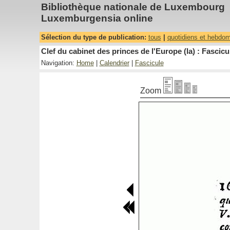
Bibliothèque nationale de Luxembourg
Luxemburgensia online
Sélection du type de publication:
tous
|
quotidiens et hebdo
Clef du cabinet des princes de l'Europe (la) : Fascicu
Navigation:
Home
|
Calendrier
|
Fascicule
Zoom