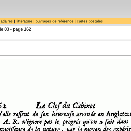
madaires
|
littérature
|
ouvrages de référence
|
cartes postales
le 03 - page 162