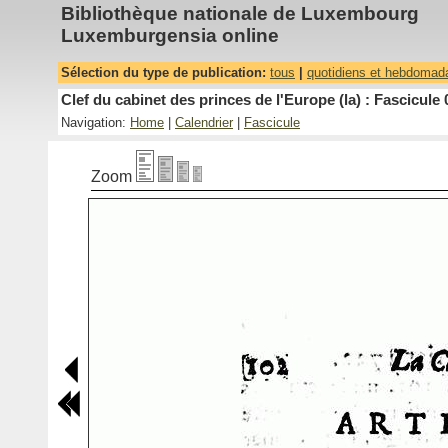
Bibliothèque nationale de Luxembourg
Luxemburgensia online
Sélection du type de publication:
tous
|
quotidiens et hebdomad
Clef du cabinet des princes de l'Europe (la) : Fascicule 
Navigation:
Home
|
Calendrier
|
Fascicule
Zoom