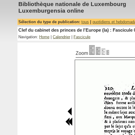
Bibliothèque nationale de Luxembourg
Luxemburgensia online
Sélection du type de publication:
tous
|
quotidiens et hebdomad
Clef du cabinet des princes de l'Europe (la) : Fascicule 
Navigation:
Home
|
Calendrier
|
Fascicule
Zoom