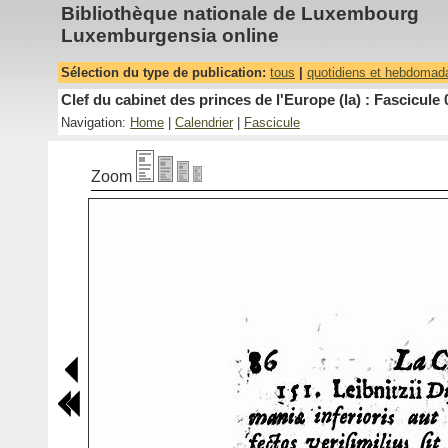
Bibliothèque nationale de Luxembourg
Luxemburgensia online
Sélection du type de publication:
tous
|
quotidiens et hebdomad
Clef du cabinet des princes de l'Europe (la) : Fascicule 
Navigation:
Home
|
Calendrier
|
Fascicule
Zoom