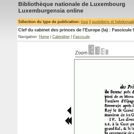
Bibliothèque nationale de Luxembourg
Luxemburgensia online
Sélection du type de publication:
tous
|
quotidiens et hebdomad
Clef du cabinet des princes de l'Europe (la) : Fascicule 
Navigation:
Home
|
Calendrier
|
Fascicule
Zoom