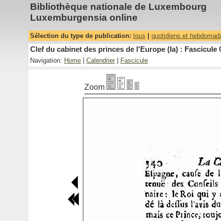
Bibliothèque nationale de Luxembourg
Luxemburgensia online
Sélection du type de publication:
tous
|
quotidiens et hebdomad
Clef du cabinet des princes de l'Europe (la) : Fascicule 
Navigation:
Home
|
Calendrier
|
Fascicule
Zoom