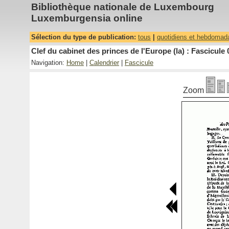
Bibliothèque nationale de Luxembourg
Luxemburgensia online
Sélection du type de publication:
tous
|
quotidiens et hebdomad
Clef du cabinet des princes de l'Europe (la) : Fascicule 
Navigation:
Home
|
Calendrier
|
Fascicule
Zoom