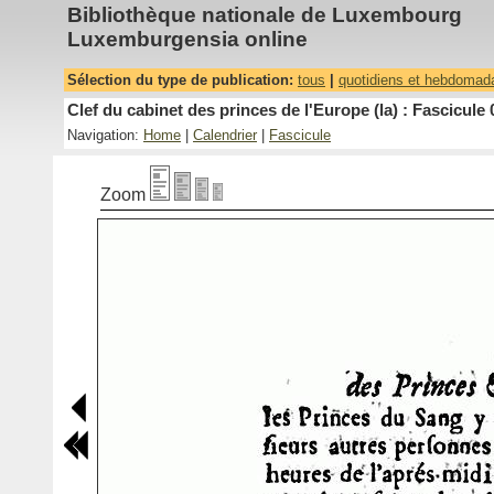
Bibliothèque nationale de Luxembourg
Luxemburgensia online
Sélection du type de publication:
tous
|
quotidiens et hebdomad
Clef du cabinet des princes de l'Europe (la) : Fascicule 
Navigation:
Home
|
Calendrier
|
Fascicule
Zoom