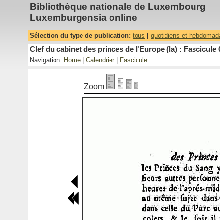
Bibliothèque nationale de Luxembourg
Luxemburgensia online
Sélection du type de publication:
tous
|
quotidiens et hebdomad
Clef du cabinet des princes de l'Europe (la) : Fascicule 
Navigation:
Home
|
Calendrier
|
Fascicule
Zoom