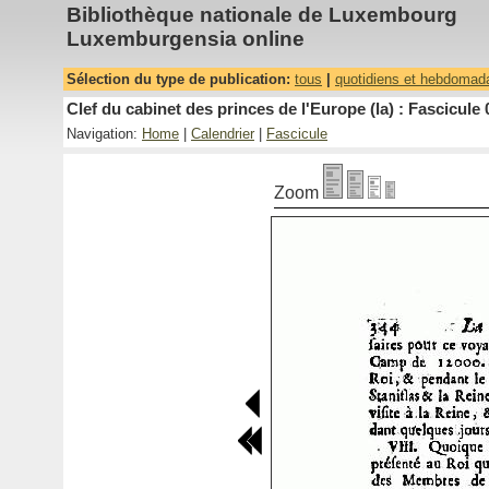
Bibliothèque nationale de Luxembourg
Luxemburgensia online
Sélection du type de publication:
tous
|
quotidiens et hebdomad
Clef du cabinet des princes de l'Europe (la) : Fascicule 
Navigation:
Home
|
Calendrier
|
Fascicule
Zoom