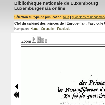
Bibliothèque nationale de Luxembourg
Luxemburgensia online
Sélection du type de publication:
tous
|
quotidiens et hebdomad
Clef du cabinet des princes de l'Europe (la) : Fascicule 
Navigation:
Home
|
Calendrier
|
Fascicule
Zoom