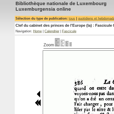
Bibliothèque nationale de Luxembourg
Luxemburgensia online
Sélection du type de publication:
tous
|
quotidiens et hebdomad
Clef du cabinet des princes de l'Europe (la) : Fascicule 
Navigation:
Home
|
Calendrier
|
Fascicule
Zoom