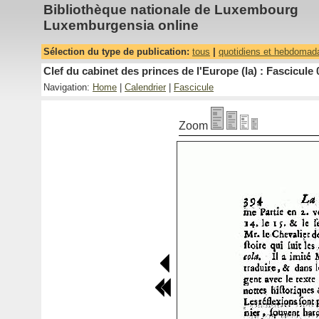
Bibliothèque nationale de Luxembourg
Luxemburgensia online
Sélection du type de publication:
tous
|
quotidiens et hebdomad
Clef du cabinet des princes de l'Europe (la) : Fascicule 
Navigation:
Home
|
Calendrier
|
Fascicule
Zoom