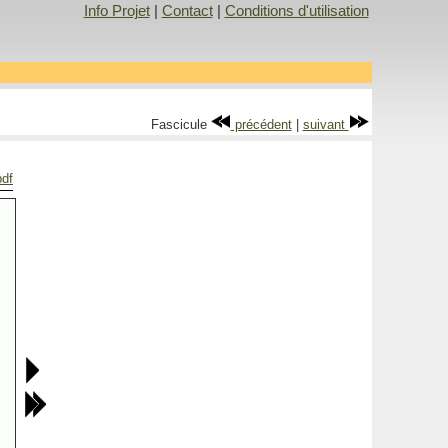
Info Projet
|
Contact
|
Conditions d'utilisation
Fascicule
précédent
|
suivant
pdf