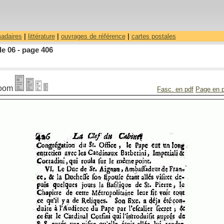
madaires
|
littérature
|
ouvrages de référence
|
cartes postales
le 06 - page 406
oom
Fasc. en pdf
Page en 