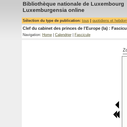
Bibliothèque nationale de Luxembourg
Luxemburgensia online
Sélection du type de publication:
tous
|
quotidiens et hebdo
Clef du cabinet des princes de l'Europe (la) : Fascicu
Navigation:
Home
|
Calendrier
|
Fascicule
Z